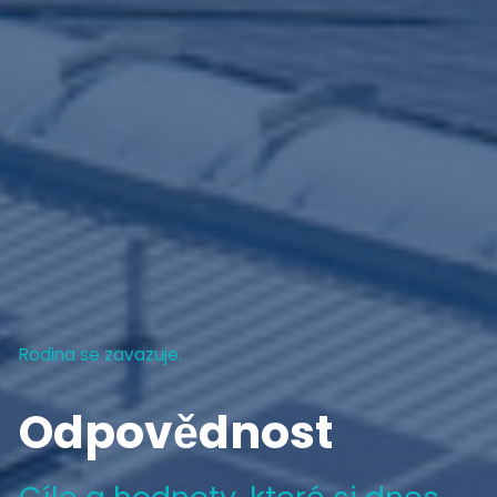
Rodina se zavazuje.
Odpovědnost